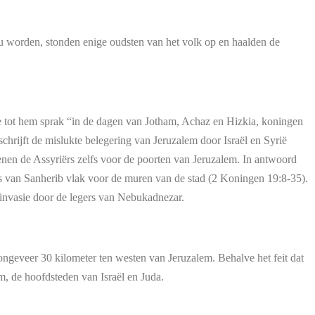
zou worden, stonden enige oudsten van het volk op en haalden de
ere tot hem sprak “in de dagen van Jotham, Achaz en Hizkia, koningen
hrijft de mislukte belegering van Jeruzalem door Israël en Syrië
henen de Assyriërs zelfs voor de poorten van Jeruzalem. In antwoord
s van Sanherib vlak voor de muren van de stad (2 Koningen 19:8-35).
 invasie door de legers van Nebukadnezar.
ngeveer 30 kilometer ten westen van Jeruzalem. Behalve het feit dat
em, de hoofdsteden van Israël en Juda.