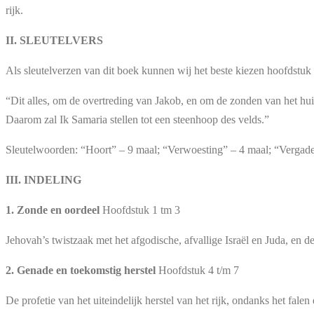
rijk.
II. SLEUTELVERS
Als sleutelverzen van dit boek kunnen wij het beste kiezen hoofdstuk 
“Dit alles, om de overtreding van Jakob, en om de zonden van het hui
Daarom zal Ik Samaria stellen tot een steenhoop des velds.”
Sleutelwoorden: “Hoort” – 9 maal; “Verwoesting” – 4 maal; “Vergad
III. INDELING
1. Zonde en oordeel
Hoofdstuk 1 tm 3
Jehovah’s twistzaak met het afgodische, afvallige Israël en Juda, en 
2. Genade en toekomstig herstel
Hoofdstuk 4 t/m 7
De profetie van het uiteindelijk herstel van het rijk, ondanks het fale