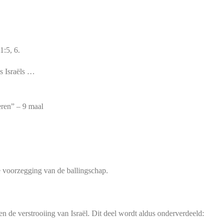
1:5, 6.
s Israëls …
eren” – 9 maal
de voorzegging van de ballingschap.
n en de verstrooiing van Israël. Dit deel wordt aldus onderverdeeld: