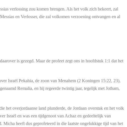
ias verlossing zou komen brengen. Als het volk zich bekeert, zal
Messias en Verlosser, die zal volkomen verzoening ontvangen en al
 daarover is gezegd. Maar de profeet zegt ons in hoofdstuk 1:1 dat het
e over Israël Pekahia, de zoon van Menahem (2 Koningen 15:22, 23),
enaamd Remalia, en hij regeerde twintig jaar, tegelijk met Jotham,
 die het overjordaanse land plunderde, de Jordaan overstak en het volk
er Israël en was een tijdgenoot van Achaz en gedeeltelijk van
 Micha heeft dus geprofeteerd in die laatste ongelukkige tijd van het