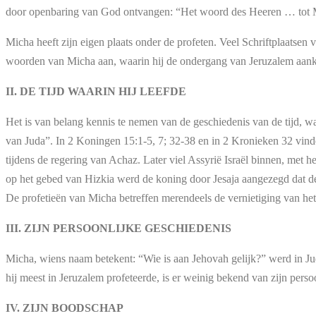
door openbaring van God ontvangen: “Het woord des Heeren … tot 
Micha heeft zijn eigen plaats onder de profeten. Veel Schriftplaatsen
woorden van Micha aan, waarin hij de ondergang van Jeruzalem aank
II. DE TIJD WAARIN HIJ LEEFDE
Het is van belang kennis te nemen van de geschiedenis van de tijd, wa
van Juda”. In 2 Koningen 15:1-5, 7; 32-38 en in 2 Kronieken 32 vinde
tijdens de regering van Achaz. Later viel Assyrië Israël binnen, met 
op het gebed van Hizkia werd de koning door Jesaja aangezegd dat de
De profetieën van Micha betreffen merendeels de vernietiging van he
III. ZIJN PERSOONLIJKE GESCHIEDENIS
Micha, wiens naam betekent: “Wie is aan Jehovah gelijk?” werd in Jud
hij meest in Jeruzalem profeteerde, is er weinig bekend van zijn perso
IV. ZIJN BOODSCHAP