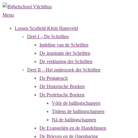
Ga
naar
Menu
de
Lessen Scofield-Klein Haneveld
inhoud
Deel I – De Schriften
Indeling van de Schriften
De inspiratie der Schriften
De verklaring der Schriften
Deel II – Het onderzoek der Schriften
De Pentateuch
De Historische Boeken
De Profetische Boeken
Vóór de ballingschappen
Tijdens de ballingschappen
Ná de ballingschappen
De Evangeliën en de Handelingen
De Brieven en de Openbaring