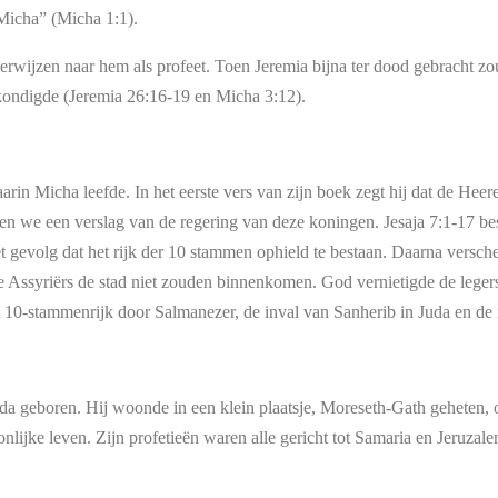
Micha” (Micha 1:1).
 verwijzen naar hem als profeet. Toen Jeremia bijna ter dood gebracht 
ondigde (Jeremia 26:16-19 en Micha 3:12).
arin Micha leefde. In het eerste vers van zijn boek zegt hij dat de He
n we een verslag van de regering van deze koningen. Jesaja 7:1-17 besc
het gevolg dat het rijk der 10 stammen ophield te bestaan. Daarna versc
 Assyriërs de stad niet zouden binnenkomen. God vernietigde de leger
t 10-stammenrijk door Salmanezer, de inval van Sanherib in Juda en de
a geboren. Hij woonde in een klein plaatsje, Moreseth-Gath geheten, o
onlijke leven. Zijn profetieën waren alle gericht tot Samaria en Jeruzal