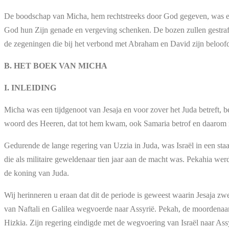
De boodschap van Micha, hem rechtstreeks door God gegeven, was een 
God hun Zijn genade en vergeving schenken. De bozen zullen gestraft
de zegeningen die bij het verbond met Abraham en David zijn beloof
B. HET BOEK VAN MICHA
I. INLEIDING
Micha was een tijdgenoot van Jesaja en voor zover het Juda betreft, be
woord des Heeren, dat tot hem kwam, ook Samaria betrof en daarom m
Gedurende de lange regering van Uzzia in Juda, was Israël in een st
die als militaire geweldenaar tien jaar aan de macht was. Pekahia we
de koning van Juda.
Wij herinneren u eraan dat dit de periode is geweest waarin Jesaja zw
van Naftali en Galilea wegvoerde naar Assyrië. Pekah, de moordenaar
Hizkia. Zijn regering eindigde met de wegvoering van Israël naar Assy