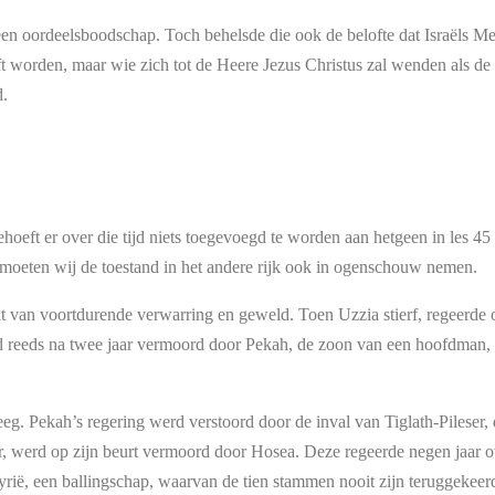
oordeelsboodschap. Toch behelsde die ook de belofte dat Israëls Mess
 worden, maar wie zich tot de Heere Jezus Christus zal wenden als de 
d.
hoeft er over die tijd niets toegevoegd te worden aan hetgeen in les 45
oeten wij de toestand in het andere rijk ook in ogenschouw nemen.
aat van voortdurende verwarring en geweld. Toen Uzzia stierf, regeerd
rd reeds na twee jaar vermoord door Pekah, de zoon van een hoofdman, g
eeg. Pekah’s regering werd verstoord door de inval van Tiglath-Pileser,
, werd op zijn beurt vermoord door Hosea. Deze regeerde negen jaar ov
rië, een ballingschap, waarvan de tien stammen nooit zijn teruggekeerd.