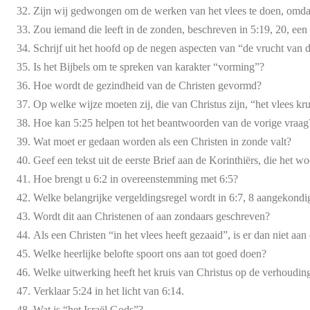
Zijn wij gedwongen om de werken van het vlees te doen, omdat 
Zou iemand die leeft in de zonden, beschreven in 5:19, 20, ee
Schrijf uit het hoofd op de negen aspecten van “de vrucht van 
Is het Bijbels om te spreken van karakter “vorming”?
Hoe wordt de gezindheid van de Christen gevormd?
Op welke wijze moeten zij, die van Christus zijn, “het vlees kr
Hoe kan 5:25 helpen tot het beantwoorden van de vorige vraag
Wat moet er gedaan worden als een Christen in zonde valt?
Geef een tekst uit de eerste Brief aan de Korinthiërs, die het wo
Hoe brengt u 6:2 in overeenstemming met 6:5?
Welke belangrijke vergeldingsregel wordt in 6:7, 8 aangekondi
Wordt dit aan Christenen of aan zondaars geschreven?
Als een Christen “in het vlees heeft gezaaid”, is er dan niet a
Welke heerlijke belofte spoort ons aan tot goed doen?
Welke uitwerking heeft het kruis van Christus op de verhouding
Verklaar 5:24 in het licht van 6:14.
Wat is “het Israël Gods”?