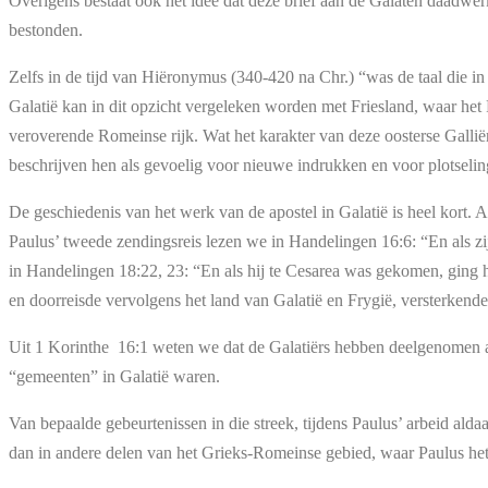
Overigens bestaat ook het idee dat deze brief aan de Galaten daadwer
bestonden.
Zelfs in de tijd van Hiëronymus (340-420 na Chr.) “was de taal die in
Galatië kan in dit opzicht vergeleken worden met Friesland, waar het F
veroverende Romeinse rijk. Wat het karakter van deze oosterse Galliër
beschrijven hen als gevoelig voor nieuwe indrukken en voor plotseling
De geschiedenis van het werk van de apostel in Galatië is heel kort. 
Paulus’ tweede zendingsreis lezen we in Handelingen 16:6: “En als zi
in Handelingen 18:22, 23: “En als hij te Cesarea was gekomen, ging hi
en doorreisde vervolgens het land van Galatië en Frygië, versterkende 
Uit 1 Korinthe 16:1 weten we dat de Galatiërs hebben deelgenomen aa
“gemeenten” in Galatië waren.
Van bepaalde gebeurtenissen in die streek, tijdens Paulus’ arbeid aldaa
dan in andere delen van het Grieks-Romeinse gebied, waar Paulus het