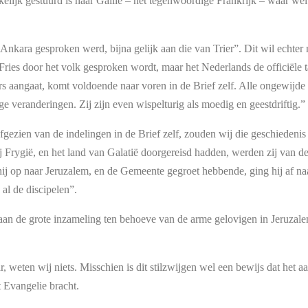
kelijk gestuurd is naar Gallië – het tegenwoordige Frankrijk – waar we
 Ankara gesproken werd, bijna gelijk aan die van Trier”. Dit wil echter 
ries door het volk gesproken wordt, maar het Nederlands de officiële taa
s aangaat, komt voldoende naar voren in de Brief zelf. Alle ongewijde s
e veranderingen. Zij zijn even wispelturig als moedig en geestdriftig.”
Afgezien van de indelingen in de Brief zelf, zouden wij die geschiedeni
j Frygië, en het land van Galatië doorgereisd hadden, werden zij van 
j op naar Jeruzalem, en de Gemeente gegroet hebbende, ging hij af naar
al de discipelen”.
n de grote inzameling ten behoeve van de arme gelovigen in Jeruzalem
r, weten wij niets. Misschien is dit stilzwijgen wel een bewijs dat het 
 Evangelie bracht.