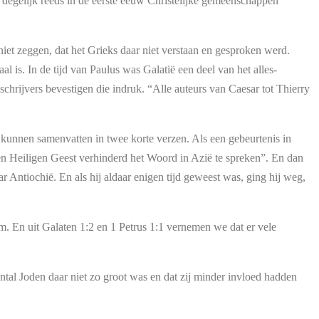
l degelijk reeds in de eerste eeuw Christelijke gemeenschappen
niet zeggen, dat het Grieks daar niet verstaan en gesproken werd.
l is. In de tijd van Paulus was Galatië een deel van het alles-
chrijvers bevestigen die indruk. “Alle auteurs van Caesar tot Thierry
s kunnen samenvatten in twee korte verzen. Als een gebeurtenis in
den Heiligen Geest verhinderd het Woord in Azië te spreken”. En dan
 Antiochië. En als hij aldaar enigen tijd geweest was, ging hij weg,
. En uit Galaten 1:2 en 1 Petrus 1:1 vernemen we dat er vele
aantal Joden daar niet zo groot was en dat zij minder invloed hadden