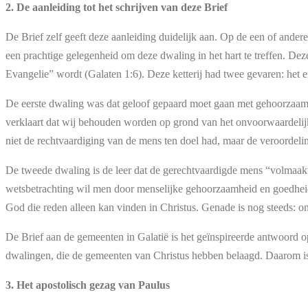
2. De aanleiding tot het schrijven van deze Brief
De Brief zelf geeft deze aanleiding duidelijk aan. Op de een of ander
een prachtige gelegenheid om deze dwaling in het hart te treffen. De
Evangelie” wordt (Galaten 1:6). Deze ketterij had twee gevaren: het e
De eerste dwaling was dat geloof gepaard moet gaan met gehoorzaamhe
verklaart dat wij behouden worden op grond van het onvoorwaardelijk
niet de rechtvaardiging van de mens ten doel had, maar de veroordeli
De tweede dwaling is de leer dat de gerechtvaardigde mens “volmaakt”
wetsbetrachting wil men door menselijke gehoorzaamheid en goedheid 
God die reden alleen kan vinden in Christus. Genade is nog steeds: o
De Brief aan de gemeenten in Galatië is het geïnspireerde antwoord o
dwalingen, die de gemeenten van Christus hebben belaagd. Daarom is 
3. Het apostolisch gezag van Paulus