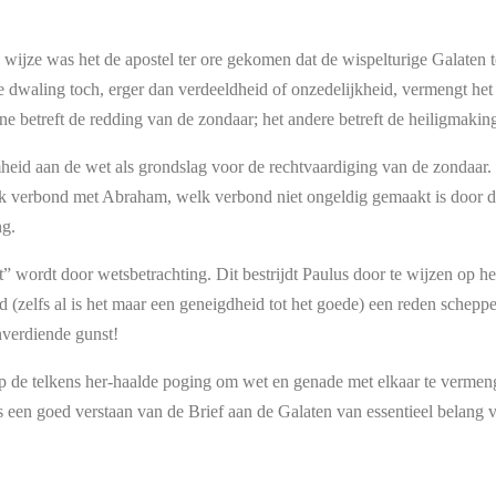
e wijze was het de apostel ter ore gekomen dat de wispelturige Galaten
ze dwaling toch, erger dan verdeeldheid of onzedelijkheid, vermengt het
ne betreft de redding van de zondaar; het andere betreft de heiligmakin
id aan de wet als grondslag voor de rechtvaardiging van de zondaar. D
 verbond met Abraham, welk verbond niet ongeldig gemaakt is door de 
ng.
 wordt door wetsbetrachting. Dit bestrijdt Paulus door te wijzen op he
(zelfs al is het maar een geneigdheid tot het goede) een reden scheppe
nverdiende gunst!
p de telkens her-haalde poging om wet en genade met elkaar te vermenge
een goed verstaan van de Brief aan de Galaten van essentieel belang v