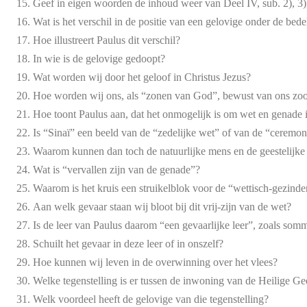
Geef in eigen woorden de inhoud weer van Deel IV, sub. 2), 3),
Wat is het verschil in de positie van een gelovige onder de be
Hoe illustreert Paulus dit verschil?
In wie is de gelovige gedoopt?
Wat worden wij door het geloof in Christus Jezus?
Hoe worden wij ons, als “zonen van God”, bewust van ons zo
Hoe toont Paulus aan, dat het onmogelijk is om wet en genade 
Is “Sinaï” een beeld van de “zedelijke wet” of van de “ceremon
Waarom kunnen dan toch de natuurlijke mens en de geestelijke 
Wat is “vervallen zijn van de genade”?
Waarom is het kruis een struikelblok voor de “wettisch-gezind
Aan welk gevaar staan wij bloot bij dit vrij-zijn van de wet?
Is de leer van Paulus daarom “een gevaarlijke leer”, zoals so
Schuilt het gevaar in deze leer of in onszelf?
Hoe kunnen wij leven in de overwinning over het vlees?
Welke tegenstelling is er tussen de inwoning van de Heilige Gee
Welk voordeel heeft de gelovige van die tegenstelling?