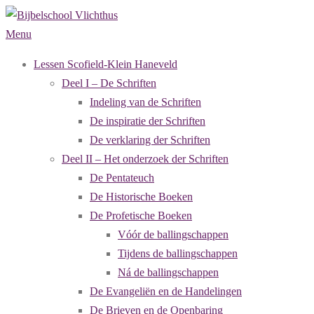
Ga
naar
Menu
de
Lessen Scofield-Klein Haneveld
inhoud
Deel I – De Schriften
Indeling van de Schriften
De inspiratie der Schriften
De verklaring der Schriften
Deel II – Het onderzoek der Schriften
De Pentateuch
De Historische Boeken
De Profetische Boeken
Vóór de ballingschappen
Tijdens de ballingschappen
Ná de ballingschappen
De Evangeliën en de Handelingen
De Brieven en de Openbaring