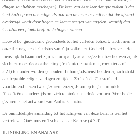
dingen zou hebben geschapen). De kern van deze leer der gnostieken is dat
God Zich op een oneindige afstand van de mens bevindt en dat die afstand
overbrugd wordt door hogere en lagere rangen van engelen, waarbij dan
Christus een plaats heeft in de hogere rangen.
Hoewel het gnosticisme grotendeels tot het verleden behoort, tracht men in
onze tijd nog steeds Christus van Zijn volkomen Godheid te beroven. Het
menselijk lichaam met zijn natuurlijke, fysieke begeerten beschouwen zij als
slecht en moet door onthouding (“raak niet, smaak niet, roer niet aan”;
2:21) ten onder worden gehouden. In hun godsdienst houden zij zich strikt
aan bepaalde religieuze dagen en tijden. Zo leeft de Christenheid
voortdurend tussen twee gevaren: enerzijds om op te gaan in ijdele
filosofieën en anderzijds om zich te binden aan dode vormen. Voor beide
gevaren is het antwoord van Paulus: Christus.
De onmiddellijke aanleiding tot het schrijven van deze Brief is wel het
vertrek van Onésimus en Tychicus naar Kolosse (4:7-9).
II. INDELING EN ANALYSE