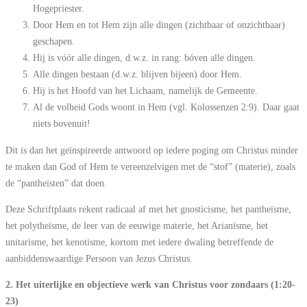
Hogepriester.
Door Hem en tot Hem zijn alle dingen (zichtbaar of onzichtbaar)
geschapen.
Hij is vóór alle dingen, d.w.z. in rang: bóven alle dingen.
Alle dingen bestaan (d.w.z. blijven bijeen) door Hem.
Hij is het Hoofd van het Lichaam, namelijk de Gemeente.
Al de volheid Gods woont in Hem (vgl. Kolossenzen 2:9). Daar gaat
niets bovenuit!
Dit is dan het geïnspireerde antwoord op iedere poging om Christus minder
te maken dan God of Hem te vereenzelvigen met de “stof” (materie), zoals
de “pantheïsten” dat doen.
Deze Schriftplaats rekent radicaal af met het gnosticisme, het pantheïsme,
het polytheïsme, de leer van de eeuwige materie, het Arianïsme, het
unitarisme, het kenotisme, kortom met iedere dwaling betreffende de
aanbiddenswaardige Persoon van Jezus Christus.
2. Het uiterlijke en objectieve werk van Christus voor zondaars (1:20-
23)