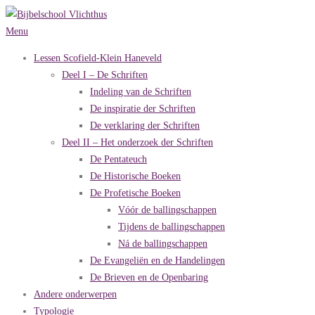
Ga
naar
Menu
de
Lessen Scofield-Klein Haneveld
inhoud
Deel I – De Schriften
Indeling van de Schriften
De inspiratie der Schriften
De verklaring der Schriften
Deel II – Het onderzoek der Schriften
De Pentateuch
De Historische Boeken
De Profetische Boeken
Vóór de ballingschappen
Tijdens de ballingschappen
Ná de ballingschappen
De Evangeliën en de Handelingen
De Brieven en de Openbaring
Andere onderwerpen
Typologie