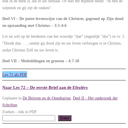
ook in de beek is, die er uit ontstaat. Of met het Bijbelse beeld: “Ik ben de
wijnstok en gij zijt de ranken”.
Deel VI – De juiste levenswijze van de Christen, gegrond op Zijn dood
en opstanding met Christus – 3:5-4:6
Let nu wel op de betekenis van het woordje “dan” (eigenlijk “dus”) in vs. 5.
“Doodt dan … , omdat gij dood zijt en uw leven verborgen is in Christus,
zodat Christus Zelf nu uw leven is.
Deel VII – Mededelingen en groeten – 4:7-18
Les 71 als PDF
Naar Les 72 – De eerste Brief aan de Efeziërs
Geplaatst in
De Brieven en de Openbaring
,
Deel II - Het onderzoek der
Schriften
Zoeken - óók in PDF
Enter