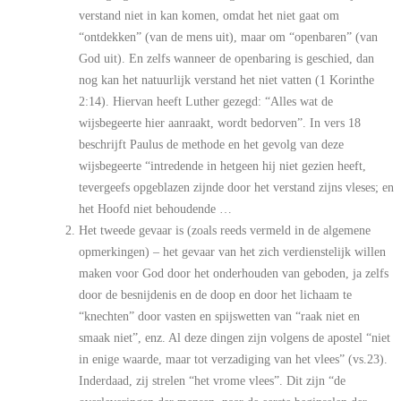
verstand niet in kan komen, omdat het niet gaat om
“ontdekken” (van de mens uit), maar om “openbaren” (van
God uit). En zelfs wanneer de openbaring is geschied, dan
nog kan het natuurlijk verstand het niet vatten (1 Korinthe
2:14). Hiervan heeft Luther gezegd: “Alles wat de
wijsbegeerte hier aanraakt, wordt bedorven”. In vers 18
beschrijft Paulus de methode en het gevolg van deze
wijsbegeerte “intredende in hetgeen hij niet gezien heeft,
tevergeefs opgeblazen zijnde door het verstand zijns vleses; en
het Hoofd niet behoudende …
Het tweede gevaar is (zoals reeds vermeld in de algemene
opmerkingen) – het gevaar van het zich verdienstelijk willen
maken voor God door het onderhouden van geboden, ja zelfs
door de besnijdenis en de doop en door het lichaam te
“knechten” door vasten en spijswetten van “raak niet en
smaak niet”, enz. Al deze dingen zijn volgens de apostel “niet
in enige waarde, maar tot verzadiging van het vlees” (vs.23).
Inderdaad, zij strelen “het vrome vlees”. Dit zijn “de