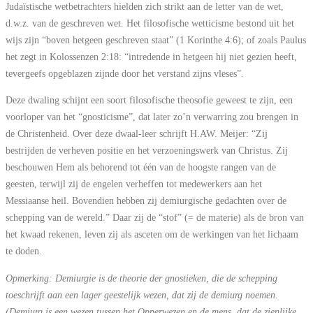
Judaïstische wetbetrachters hielden zich strikt aan de letter van de wet,
d.w.z. van de geschreven wet. Het filosofische wetticisme bestond uit het
wijs zijn “boven hetgeen geschreven staat” (1 Korinthe 4:6); of zoals Paulus
het zegt in Kolossenzen 2:18: “intredende in hetgeen hij niet gezien heeft,
tevergeefs opgeblazen zijnde door het verstand zijns vleses”.
Deze dwaling schijnt een soort filosofische theosofie geweest te zijn, een
voorloper van het “gnosticisme”, dat later zo’n verwarring zou brengen in
de Christenheid. Over deze dwaal-leer schrijft H.AW. Meijer: “Zij
bestrijden de verheven positie en het verzoeningswerk van Christus. Zij
beschouwen Hem als behorend tot één van de hoogste rangen van de
geesten, terwijl zij de engelen verheffen tot medewerkers aan het
Messiaanse heil. Bovendien hebben zij demiurgische gedachten over de
schepping van de wereld.” Daar zij de “stof” (= de materie) als de bron van
het kwaad rekenen, leven zij als asceten om de werkingen van het lichaam
te doden.
Opmerking: Demiurgie is de theorie der gnostieken, die de schepping
toeschrijft aan een lager geestelijk wezen, dat zij de
demiurg noemen.
(Demiurg is een wezen tussen het Opperwezen en de mens, dat de zienlijke