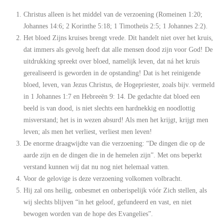
Christus alleen is het middel van de verzoening (Romeinen 1:20;
Johannes 14:6; 2 Korinthe 5:18; 1 Timotheüs 2:5; 1 Johannes 2:2).
Het bloed Zijns kruises brengt vrede. Dit handelt niet over het kruis,
dat immers als gevolg heeft dat alle mensen dood zijn voor God! De
uitdrukking spreekt over bloed, namelijk leven, dat ná het kruis
gerealiseerd is geworden in de opstanding! Dat is het reinigende
bloed, leven, van Jezus Christus, de Hogepriester, zoals bijv. vermeld
in 1 Johannes 1:7 en Hebreeën 9: 14. De gedachte dat bloed een
beeld is van dood, is niet slechts een hardnekkig en noodlottig
misverstand; het is in wezen absurd! Als men het krijgt, krijgt men
leven; als men het verliest, verliest men leven!
De enorme draagwijdte van die verzoening: “De dingen die op de
aarde zijn en de dingen die in de hemelen zijn”. Met ons beperkt
verstand kunnen wij dat nu nog niet helemaal vatten.
Voor de gelovige is deze verzoening volkomen volbracht.
Hij zal ons heilig, onbesmet en onberispelijk vóór Zich stellen, als
wij slechts blijven “in het geloof, gefundeerd en vast, en niet
bewogen worden van de hope des Evangelies”.