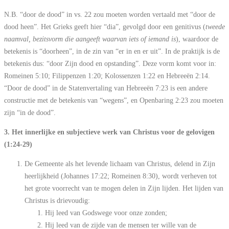
N.B. “door de dood” in vs. 22 zou moeten worden vertaald met “door de
dood heen”. Het Grieks geeft hier “dia”, gevolgd door een genitivus (
tweede
naamval, bezitsvorm die aangeeft waarvan iets of iemand is
), waardoor de
betekenis is “doorheen”, in de zin van “er in en er uit”. In de praktijk is de
betekenis dus: “door Zijn dood en opstanding”. Deze vorm komt voor in:
Romeinen 5:10; Filippenzen 1:20; Kolossenzen 1:22 en Hebreeën 2:14.
“Door de dood” in de Statenvertaling van Hebreeën 7:23 is een andere
constructie met de betekenis van “wegens”, en Openbaring 2:23 zou moeten
zijn “in de dood”.
3. Het innerlijke en subjectieve werk van Christus voor de gelovigen
(1:24-29)
De Gemeente als het levende lichaam van Christus, delend in Zijn
heerlijkheid (Johannes 17:22; Romeinen 8:30), wordt verheven tot
het grote voorrecht van te mogen delen in Zijn lijden. Het lijden van
Christus is drievoudig:
Hij leed van Godswege voor onze zonden;
Hij leed van de zijde van de mensen ter wille van de