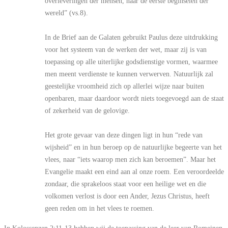
overleveringen der mensen, naar de eerste beginselen der
wereld” (vs.8).
In de Brief aan de Galaten gebruikt Paulus deze uitdrukking
voor het systeem van de werken der wet, maar zij is van
toepassing op alle uiterlijke godsdienstige vormen, waarmee
men meent verdienste te kunnen verwerven. Natuurlijk zal
geestelijke vroomheid zich op allerlei wijze naar buiten
openbaren, maar daardoor wordt niets toegevoegd aan de staat
of zekerheid van de gelovige.
Het grote gevaar van deze dingen ligt in hun “rede van
wijsheid” en in hun beroep op de natuurlijke begeerte van het
vlees, naar “iets waarop men zich kan beroemen”. Maar het
Evangelie maakt een eind aan al onze roem. Een veroordeelde
zondaar, die sprakeloos staat voor een heilige wet en die
volkomen verlost is door een Ander, Jezus Christus, heeft
geen reden om in het vlees te roemen.
In Kolossenzen 2:11-13 hebben wij de toepassing van de leer van Romeinen