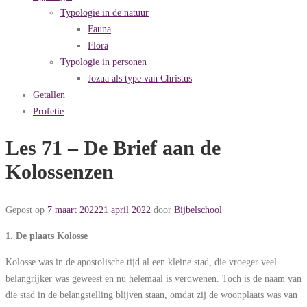
Typologie in de natuur
Fauna
Flora
Typologie in personen
Jozua als type van Christus
Getallen
Profetie
Les 71 – De Brief aan de
Kolossenzen
Gepost op
7 maart 2022
21 april 2022
door
Bijbelschool
1. De plaats Kolosse
Kolosse was in de apostolische tijd al een kleine stad, die vroeger veel
belangrijker was geweest en nu helemaal is verdwenen. Toch is de naam van
die stad in de belangstelling blijven staan, omdat zij de woonplaats was van