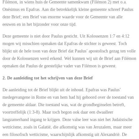
Filémon, in wiens huis de Gemeente samenkwam (Filémon 2) met o.a.
Onésimus en Epafras. Aan die betrekkelijk kleine gemeente schreef Paulus
deze Brief; een Brief van enorme waarde voor de Gemeente van alle
eeuwen en in het bijzonder voor onze tijd.
Deze gemeente is niet door Paulus gesticht. Uit Kolossenzen 1:7 en 4:12
mogen wij misschien opmaken dat Epafras de stichter is geweest. Toch
blijkt uit de hele toon van deze Brief dat Paulus’ apostolisch gezag ten volle
door de Kolossenzen werd erkend. Wel kunnen wij uit de Brief aan Filémon
opmaken dat Paulus de geestelijke vader van Filémon is geweest.
2. De aanleiding tot het schrijven van deze Brief
De aanleiding tot de Brief blijkt uit de inhoud. Epafras was Paulus’
medegevangene in Rome en van hem had hij gehoord over de toestand van
de gemeente aldaar. Die toestand was, wat de grondbeginselen betreft,
voortreffelijk (1:3-8). Maar toch begon ook daar een dwaalleer
langzamerhand ingang te krijgen. Deze valse leer was niet het Judaïstische
wetticisme, zoals in Galatië, die afkomstig was van Jeruzalem, maar meer
een filosofisch wetticisme, waarschijnlijk afkomstig uit Alexandrië. De