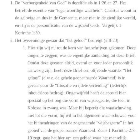
De “verborgenheid van God” is dezelfde als in 1:26 en 27. Het
betreft de essentie van “tegenwoordige waarheid”: Christus woont in
de gelovige en dus in de Gemeente, maar niet in de zienlijke wereld,
en Hij is de personificatie van de wijsheid Gods. Vergelijk 1
Korinthe 1:30.
Het tweevoudige gevaar dat “het geloof” bedreigt (2:8-23).
Hier zijn wij nu tot de kern van het schrijven gekomen. Deze
dingen te zeggen, was de eigenlijke aanleiding tot deze Brief.
Omdat deze gevaren altijd, overal en voor ieder persoonlijk
aanwezig zijn, heeft deze Brief een blijvende waarde. “Het
geloof” (d.w.z. de gehele geopenbaarde Waarheid) is in
gevaar door de “filosofie en ijdele verleiding” (letterlijk
inhoudsloos bedrog). Ongetwijfeld heeft de apostel hier
speciaal op het oog die vorm van wijsbegeerte, die toen in
Kolosse in zwang was. Maar hij beperkt die waarschuwing
niet tot die vorm; hij wil in het algemeen waar-schuwen voor
het binnendringen van de zogenaamde “wijsbegeerte” in het
gebied van de geopenbaarde Waarheid. Zoals 1 Korinthe 2:7-
10 zegt, gaat het hier om een gebied waar het menselijk